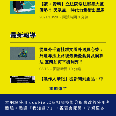
【讀 + 資料】立法院修法都靠大黨
優勢？ 民眾黨、時代力量衝出黑馬
2021/10/20
閱讀時間 3 分鐘
最新報導
從國外千篇社群文看外送員心聲：
外送專法上路後最擔憂薪資及演算
法 臺灣如何平衡利弊？
03/16
閱讀時間 10 分鐘
【製作人筆記】從新聞到產品：中
央政府總預算審議監督平台的實踐
我知道了
2025/12/10
閱讀時間 10 分鐘
本網站使用 cookie 以及相關技術分析來改善使用者
【 Open AI 用量榜單 】產品創
體驗。點選「我知道了」，視窗會關閉。
了解更多
新、流程自動化、業界裁員潮？看
AI 浪潮下的產業轉變