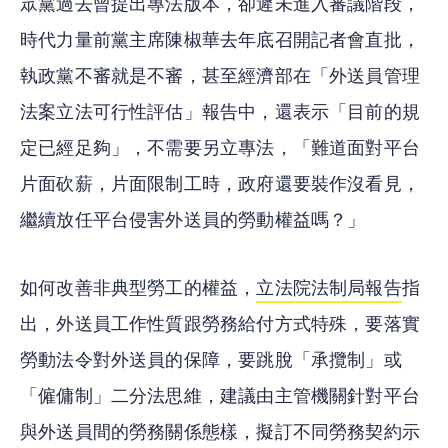
眾黨過去曾提出專法版本，卻遲未進入審議階段，
時代力量前黨主席陳椒華去年底召開記者會直批，
執政黨不審就是不審，甚至經濟部在「外送員管理
法案立法可行性評估」報告中，還表示「目前的規
定已經足夠」，不需要另立專法，「難道面對平台
片面砍薪，片面限制工時，政府還要裝作沒看見，
繼續放任平台侵害外送員的勞動權益嗎？」
如何改善非典型勞工的權益，
立法院法制局報告
指
出，外送員工作性質跟勞務給付方式特殊，要落實
勞動法令對外送員的保障，要跳脫「承攬制」或
「僱傭制」二分法思維，建議由主管機關針對平台
與外送員間的勞務關係態樣，擬訂不同勞務契約示