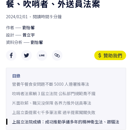
餐、吹哨者、外送員法案
2024/02/01
閱讀時間 9 分鐘
作者
劉怡馨
設計
曾立宇
資料分析
劉怡馨
贊助我們
目錄
營養午餐食安問題不斷 5000 人連署推專法
吹哨者法案躺 3 屆立法院 公私部門規範喬不攏
片面砍薪、職災沒保障 各界力推外送員專法
上屆立委提案七千多筆法案 過半提案闖關失敗
上屆立法院成績：成功推動爭議多年的精神衛生法、跟騷法