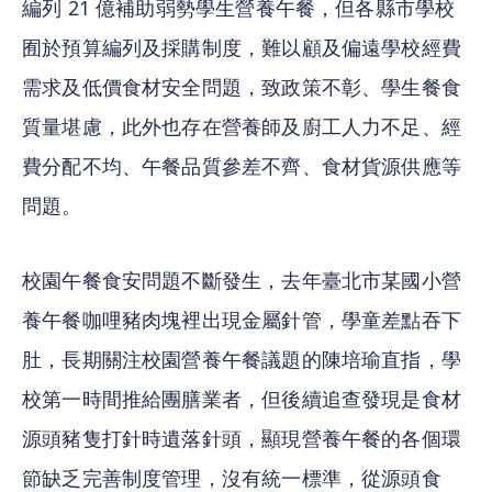
編列 21 億補助弱勢學生營養午餐，但各縣市學校
囿於預算編列及採購制度，難以顧及偏遠學校經費
需求及低價食材安全問題，致政策不彰、學生餐食
質量堪慮，此外也存在營養師及廚工人力不足、經
費分配不均、午餐品質參差不齊、食材貨源供應等
問題。
校園午餐食安問題不斷發生，去年臺北市某國小營
養午餐咖哩豬肉塊裡出現金屬針管，學童差點吞下
肚，長期關注校園營養午餐議題的陳培瑜直指，學
校第一時間推給團膳業者，但後續追查發現是食材
源頭豬隻打針時遺落針頭，顯現營養午餐的各個環
節缺乏完善制度管理，沒有統一標準，從源頭食