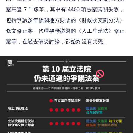
案高達 7 千多筆，其中有 4400 項提案闖關失敗，
包括爭議多年攸關地方財政的《財政收支劃分法》
條文修正案、代理孕母議題的《人工生殖法》修正
案等，在過去備受討論，卻始終沒有共識。