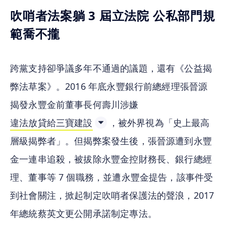
吹哨者法案躺 3 屆立法院 公私部門規
範喬不攏
跨黨支持卻爭議多年不通過的議題，還有《公益揭
弊法草案》。2016 年底永豐銀行前總經理張晉源
揭發永豐金前董事長何壽川涉嫌
違法放貸給三寶建設
，被外界視為「史上最高
層級揭弊者」。但揭弊案發生後，張晉源遭到永豐
金一連串追殺，被拔除永豐金控財務長、銀行總經
理、董事等 7 個職務，並遭永豐金提告，該事件受
到社會關注，掀起制定吹哨者保護法的聲浪，2017 
年總統蔡英文更公開承諾制定專法。