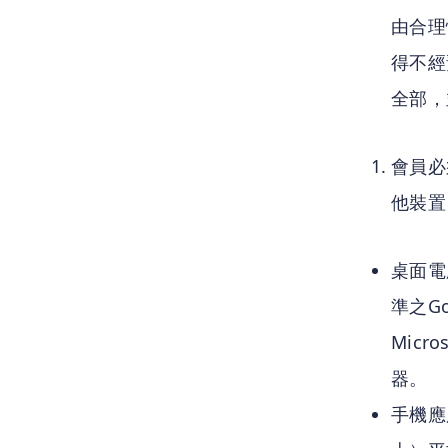
由合理
得不經
全部，
會員必
他裝置
桌面電
準之Go
Micr
器。
手機應用