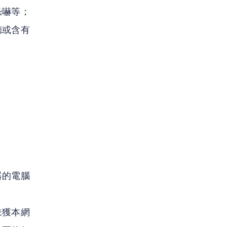
恐嚇等；
德或含有
器的電腦
未獲本網