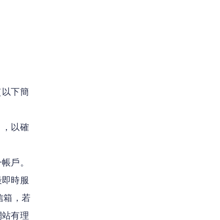
（以下簡
」，以確
一帳戶。
最即時服
信箱，若
網站有理