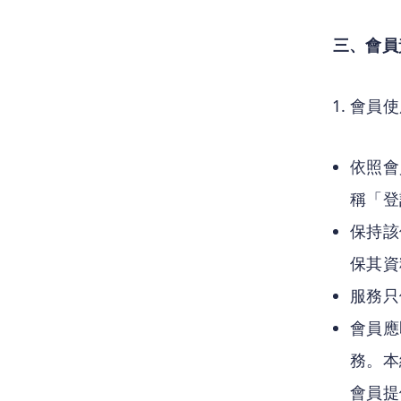
三、會員
會員使
依照會
稱「登
保持該
保其資
服務只
會員應
務。本
會員提