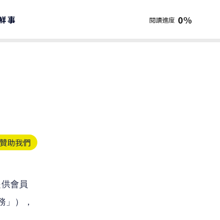
0
%
鮮事
閱讀進度
贊助我們
提供會員
服務」），