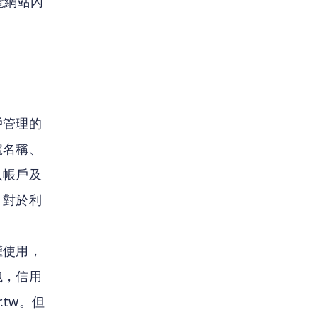
瀏覽網站內
戶管理的
號名稱、
入帳戶及
，對於利
權使用，
洩，信用
.tw。但