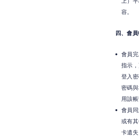
上）平
容。
四、會員
會員完
指示，
登入密
密碼與
用該帳
會員同
或有其
卡遺失