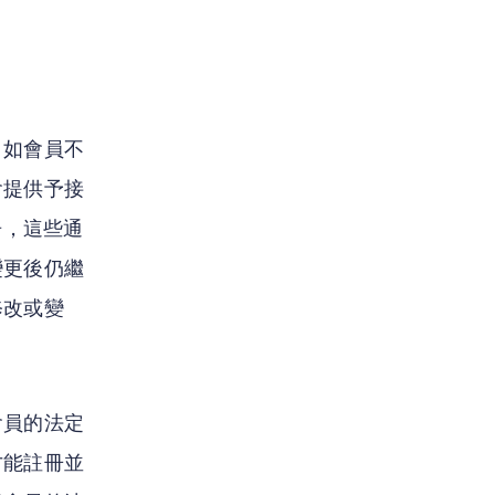
。如會員不
會提供予接
告，這些通
變更後仍繼
修改或變
會員的法定
才能註冊並