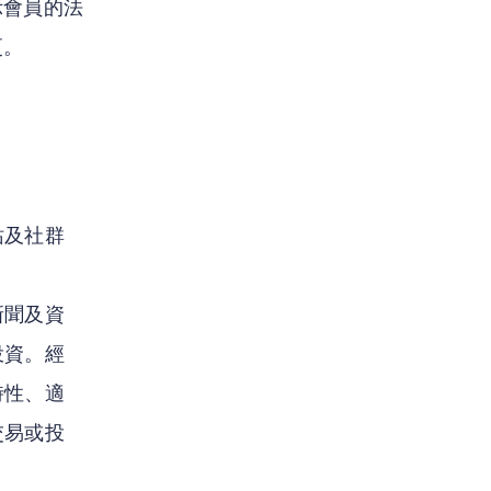
示會員的法
更。
站及社群
新聞及資
投資。經
時性、適
交易或投