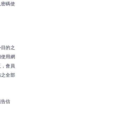
入密碼使
外目的之
切使用網
反，會員
務之全部
廣告信