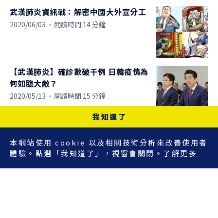
武漢肺炎資訊戰：解密中國大外宣分工
2020/06/03
閱讀時間 14 分鐘
【武漢肺炎】確診數破千例 日韓疫情為
何如臨大敵？
2020/05/13
閱讀時間 15 分鐘
我知道了
武漢肺炎是怎麼回事？WHO 從中國的
5 萬多的病例發現了什麼？
本網站使用 cookie 以及相關技術分析來改善使用者
體驗。點選「我知道了」，視窗會關閉。
了解更多
2020/05/06
閱讀時間 3 分鐘
【武漢肺炎】臺灣觀光業的生與死
2020/03/27
閱讀時間 13 分鐘