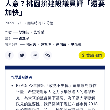
人意？桃園拚建設議員評「還要
加快」
2022/11/21
閱讀時間 17 分鐘
作者
徐湘芸
劉怡馨
設計
曾立宇
資料分析
何家慈
趙韋淳
徐湘芸
劉怡馨
贊助我們
報導重點摘要
READr 今年推出「政見不失憶」選舉政見協作
平臺，希望透過眾人之力收集候選人的選舉政
見，為未來的監督留下基礎。為了讓大家暸解
政見的重要性，我們回溯了現任六都市長 2018 