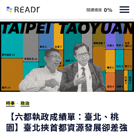
0
%
閱讀進度
時事
政治
【六都執政成績單：臺北、桃
園】臺北挾首都資源發展卻差強