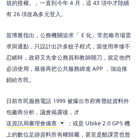
規的授權。」一直到今年 4 月，這 43 項中才陸續
有 26 項改為多元登入。
苗博雅指出，公務機關追求「 E 化」常忽略市場需
求與通點，只設計出許多蚊子程式，當使用率慘不
忍睹時，政府又先拿公務員和教師開刀，規定他們
必須使用，最後再把公共服務綁進 APP ，強迫推
銷給市民。
日前市民服務電話 1999 被爆出市府將聲紋資料外
包廠商分析，議會揭露後，才
送資訊局審理會備查
；或是 Ubike 2.0 GPS 機
上的數位足跡資料所有權歸屬，甚至是酷課雲也曾