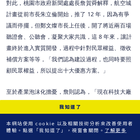
對此，桃園市政府新聞處處長詹賀舜解釋，航空城
計畫從前市長朱立倫開始，推了 12 年，因為有爭
議而停擺，但鄭文燦市長上任後，開了將近兩百場
聽證會、公聽會，凝聚大家共識，這 8 年來，讓計
畫終於進入實質開發，過程中針對民眾權益、徵收
補償方案等等，「我們認為建設過程，也同時要照
顧民眾權益，所以提出十大優惠方案。」
至於產業泡沫化擔憂，詹則認為，「現在科技大廠
思科（Cisco）已經進來了，很多廠商也簽好 
我知道了
MOU，等產專區出來就會陸續進駐，所以不太會有
本網站使用 cookie 以及相關技術分析來改善使用者
這（泡沫化）問題，我們反而比較擔心，當桃園航
體驗。點選「我知道了」，視窗會關閉。
了解更多
空城產業專區變成完整生態系後，太多人想進駐，