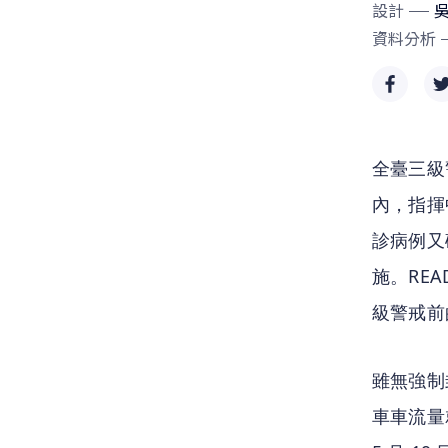
設計
資料分析
全臺三級警
內，指揮
診病例又破
施。RE
級警戒前
雖無強制
車車流量