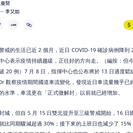
吳曼努
李又如
戒的生活已近 2 個月，近日 COVID-19 確診病例降到 2
中心表示疫情持續趨緩，正往好的方向走。（編按：但
 20 例）7 月 8 日，指揮中心也公布將於 13 日適度
ADr 觀察疫情期間國道車流變化，發現近日車流量幾乎已
的水準，車流更在「正式微解封」以前就已經增加。
封城，但自 5 月 15 日雙北提升至三級警戒開始，16 
就比同期驟減超過 30%；接下來的上班日也減少了 15% 