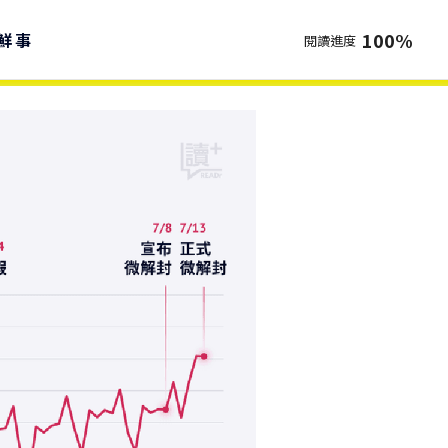
100
%
鮮事
閱讀進度