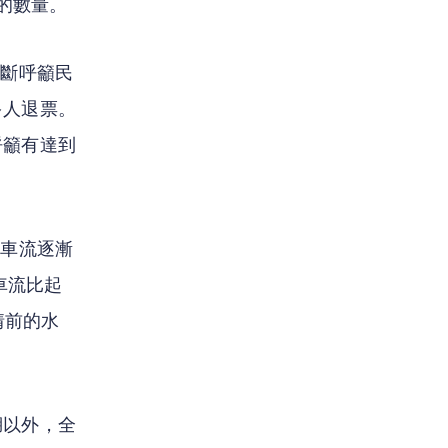
定的數量。
不斷呼籲民
多人退票。
呼籲有達到
底車流逐漸
流比起 
情前的水
湖以外，全