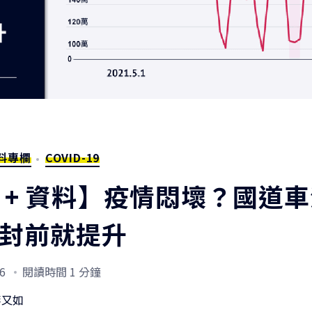
料專欄
COVID-19
 + 資料】疫情悶壞？國道
封前就提升
6
閱讀時間 1 分鐘
李又如