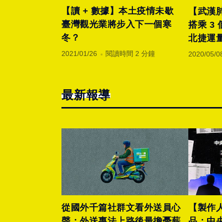
【讀 + 數據】本土疫情未歇
【武漢肺
臺灣觀光業將步入下一個寒
搭乘 3 個角度看疫情如何衝擊
冬？
北捷運
2021/01/26
閱讀時間 2 分鐘
2020/05/0
最新報導
從國外千篇社群文看外送員心
【製作
聲：外送專法上路後最擔憂薪
品：中