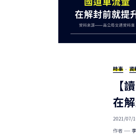
時事
資
【讀
在解
2021/07/1
作者