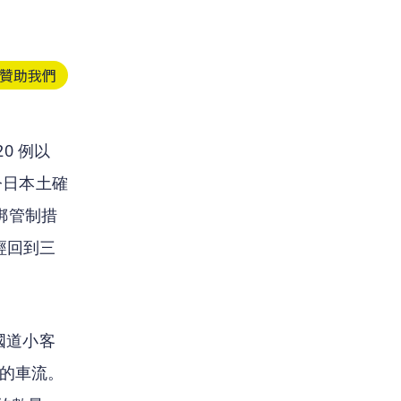
贊助我們
0 例以
今日本土確
鬆綁管制措
經回到三
日國道小客
的車流。 