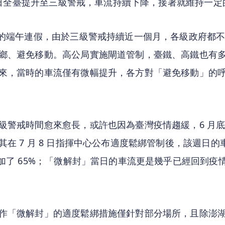
19 日全臺提升至三級警戒，車流持續下降，接著就維持一
旬的端午連假，由於三級警戒持續近一個月，各級政府都
鄉、避免移動。高公局實施閘道管制，臺鐵、高鐵也有
來，當時的車流僅有微幅提升，各方對「避免移動」的
級警戒時間愈來愈長，或許也因為臺灣疫情趨緩，6 月
其在 7 月 8 日指揮中心公布適度鬆綁管制後，該週日的車
增加了 65%；「微解封」當日的車流更是幾乎已經回到疫
作「微解封」的適度鬆綁措施僅針對部分場所，且除澎