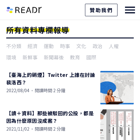
贊助我們
所有資料專欄報導
不分類
經濟
運動
時事
文化
政治
人權
環境
新鮮事
新聞幕後
教育
國際
【臺海上的硝煙】Twitter 上誰在討論
裴洛西？
2022/08/04
閱讀時間 2 分鐘
【讀＋資料】那些被駁回的公投，都是
因為什麼原因沒成案？
2021/11/02
閱讀時間 2 分鐘