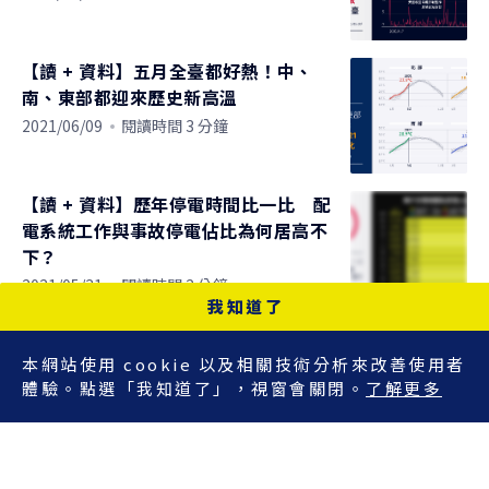
【讀 + 資料】五月全臺都好熱！中、
南、東部都迎來歷史新高溫
2021/06/09
閱讀時間 3 分鐘
【讀 + 資料】歷年停電時間比一比 配
電系統工作與事故停電佔比為何居高不
下？
2021/05/31
閱讀時間 2 分鐘
我知道了
【讀 + 資料】Google 移動報告：臺灣
人防疫愛去超市、藥局！大眾運輸人流
本網站使用 cookie 以及相關技術分析來改善使用者
體驗。點選「我知道了」，視窗會關閉。
了解更多
驟降 68%
2021/05/27
閱讀時間 1 分鐘
【讀 + 資料】本土群聚疫情燒 AZ 疫苗