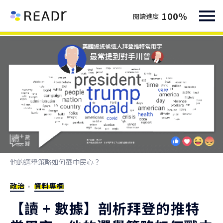
100
%
閱讀進度
他的選舉策略如何戳中民心？
政治
資料專欄
【讀 + 數據】剖析拜登的推特