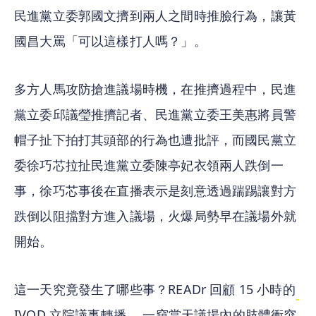
民進黨立委郭國文擠到兩人之間時推臉行為，讓黃
國昌大罵「可以這樣打人嗎？」。
多方人馬攻防搶進議場時機，在推擠過程中，民進
黨立委邱議瑩推擠記者、民進黨立委王美惠將員警
帽子扯下拍打其頭部的行為也遭批評，而國民黨立
委徐巧芯拉扯民進黨立委陳亭妃衣領兩人跌倒一
事，徐巧芯事後在直播表示是刻意透過踹踢讓對方
跌倒以阻擋對方進入議場，火爆局勢早在議場外就
開始。
這一天究竟發生了哪些事？READr 回顧 15 小時的
IVOD 立院議事轉播
 ，一窺當天議場內的肢體衝突