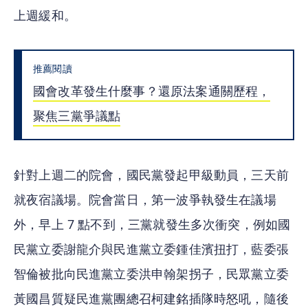
上週緩和。
推薦閱讀
國會改革發生什麼事？還原法案通關歷程，
聚焦三黨爭議點
針對上週二的院會，國民黨發起甲級動員，三天前
就夜宿議場。院會當日，第一波爭執發生在議場
外，早上 7 點不到，三黨就發生多次衝突，例如國
民黨立委謝龍介與民進黨立委鍾佳濱扭打，藍委張
智倫被批向民進黨立委洪申翰架拐子，民眾黨立委
黃國昌質疑民進黨團總召柯建銘插隊時怒吼，隨後