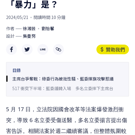
「暴力」是？
2024/05/21
閱讀時間 10 分鐘
作者
徐湘芸
劉怡馨
設計
吳曼努
贊助我們
目錄
主席台爭奪戰：綠委行為被批性騷、藍委揮旗攻擊惹議
517 衝突下半場：藍委護韓入場 多名立委摔下主席台
5 月 17 日，立法院因國會改革等法案爆發激烈衝
突，導致 6 名立委受傷送醫，多名立委揚言提出傷
害告訴。相關法案於週二繼續審議，但整體氛圍較