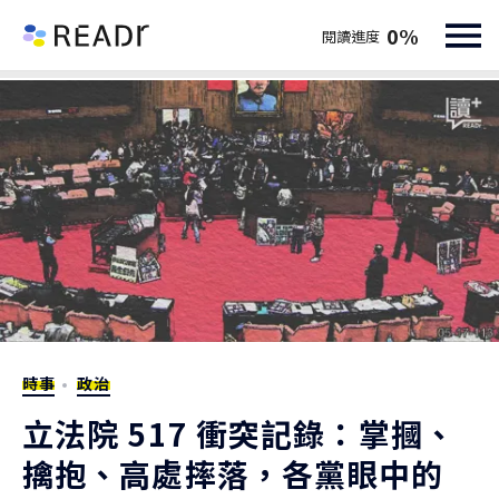
0
%
閱讀進度
時事
政治
立法院 517 衝突記錄：掌摑、
擒抱、高處摔落，各黨眼中的