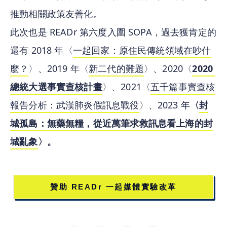
推動相關政策友善化。
此次也是 READr 第六度入圍 SOPA，過去獲肯定的
還有 2018 年〈
一起回家：原住民傳統領域在吵什
麼？
〉、2019 年〈
新二代的難題
〉、2020〈
2020 
總統大選事實查核計畫
〉、2021〈
五千篇事實查核
報告分析：武漢肺炎假訊息戰役
〉、2023 年
〈
封
城孤島：無藥無糧，從近萬筆求救訊息看上海的封
城亂象
〉。
贊助 READr 一起媒體實驗改革