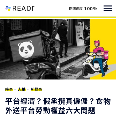
100
%
閱讀進度
時事
人權
新鮮事
平台經濟？假承攬真僱傭？食物
外送平台勞動權益六大問題