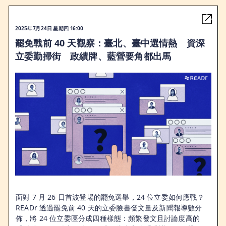
2025年7月24日 星期四 16:00
罷免戰前 40 天觀察：臺北、臺中選情熱 資深
立委勤掃街 政績牌、藍營要角都出馬
面對 7 月 26 日首波登場的罷免選舉，24 位立委如何應戰？
READr 透過罷免前 40 天的立委臉書發文量及新聞報導數分
佈，將 24 位立委區分成四種樣態：頻繁發文且討論度高的