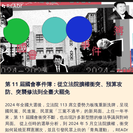
第 11 屆國會事件簿：從立法院擴權衝突、預算攻
防、突襲修法到全臺大罷免
2024 年全國大選後，立法院 113 席立委勢力板塊重新洗牌，呈現
國民黨、民進黨、民眾黨「三黨不過半」的新局面。上任一年半
來，第 11 屆國會衝突不斷，也出現許多新型態的修法爭議與對峙
局面。 從上任時的選舉分析，到 2024 年 5 月立法院擴權，衝突
如何延燒至釋憲層次，並且引發民眾上街的「青鳥運動」，READr