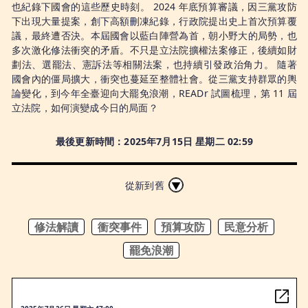
也紀錄下國會的這些歷史時刻。 2024 年底預算審議，因三黨攻防
下出現大量提案，創下高額刪凍紀錄，行政院提出史上首次預算覆
議，最終遭否決。本屆國會以藍白陣營為首，朝小野大的局勢，也
多次激化修法衝突的矛盾。不只是立法院擴權法案修正，後續如財
劃法、選罷法、憲訴法等相關法案，也持續引發政治角力。 隨著
國會內的僵局擴大，衝突也蔓延至整體社會。從三黨支持群眾的輿
論變化，到今年全臺迎向大罷免浪潮，READr 試圖梳理，第 11 屆
立法院，如何演變成今日的局面？
最後更新時間：
2025年7月15日 星期二 02:59
從新到舊
修法解讀
衝突事件
預算攻防
民意分析
罷免浪潮