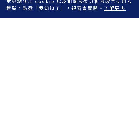
本網站使用 cookie 以及相關技術分析來改善使用者
體驗。點選「我知道了」，視窗會關閉。
了解更多
關於我們
聯絡我們
隱私政策
意見回饋
服務條款
精鏡傳媒股份有限公司
114 台北市內湖區堤頂大道一段 365 號 7 樓
readr@readr.tw