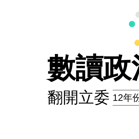
數讀政
翻開立委
12年