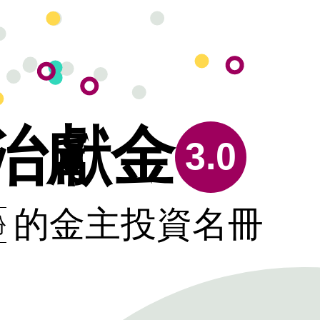
治獻金
3.0
的金主投資名冊
份