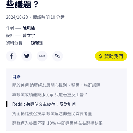
些議題？
2024/10/28
閱讀時間 10 分鐘
作者
陳珮瑜
設計
曾立宇
資料分析
陳珮瑜
贊助我們
目錄
關於美選 論壇網友最關心性別、移民、族群議題
執政黨政績難說服民眾 只能著重反川普？
Reddit 美選貼文主旋律：反對川普
負面情緒號召投票 政黨理念非選民首要考量
選戰邁入終局 不到 10% 中間選民將左右選舉結果