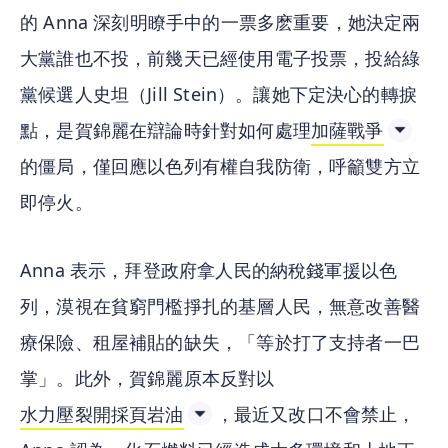
的 Anna 深刻明瞭手中的一票多麽重要，她決定兩
大黨誰也不投，前幾天已經使用電子投票，投給綠
黨候選人史坦（Jill Stein）。讓她下定決心的轉捩
點，是賀錦麗在辯論時針對如何處理
加薩戰爭
的僵局，僅回應以色列有權自我防衛，呼籲雙方立
即停火。
Anna 表示，拜登政府拿人民的納稅錢軍援以色
列，漠視在貧窮門檻掙扎的基層人民，無意改善醫
療保險、租屋補貼的缺失，「等於打了支持者一巴
掌」。此外，賀錦麗原本反對以
水力壓裂開採頁岩油
，最近又改口不會禁止，