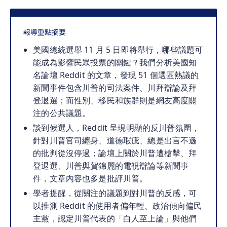
報導重點摘要
美國總統選舉 11 月 5 日即將舉行，哪些議題可
能成為影響民眾投票的關鍵？我們分析美國知
名論壇 Reddit 的文章，發現 51 個選區熱議的
新聞事件包含川普的司法案件、川拜辯論及拜
登退選；而性別、移民和族群則是網友高度關
注的公共議題。
談到候選人，Reddit 呈現明顯的反川普氛圍，
針對川普官司纏身、道德瑕疵、總是出言不遜
的批判從沒停過；論壇上關於川普遭槍擊、拜
登退選、川普與賀錦麗的電視辯論等新聞事
件，文章內容也多是批評川普。
學者提醒，從關注的議題到對川普的反感，可
以推測 Reddit 的使用者偏年輕、政治傾向偏民
主黨，認定川普代表的「白人至上論」與他們