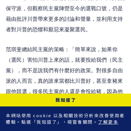
保守派，但觀察民主黨陣營至今的選戰口號，仍是
藉由批評川普帶來更多的討論和聲量，並利用支持
者對川普的恐懼和厭惡來凝聚選民。
范琪斐總結民主黨的策略：「簡單來說，如果你
（選民）害怕川普上來的話，就要投給我們（民主
黨），而不是說我們有什麼好的政策。對很多自由
派的人而言，真的誰來當都比川普好，甚至拿豬來
跟他競選，很多民主黨的人還是會投給豬，因為他
我知道了
們沒有辦法忍受川普當選。」
本網站使用 cookie 以及相關技術分析來改善使用者
而 Reddit 上的反川普現象，可能也反映支持者對
體驗。點選「我知道了」，視窗會關閉。
了解更多