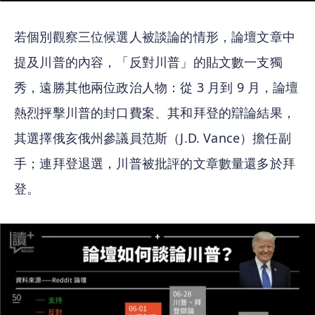
若個別觀察三位候選人被談論的情形，論壇文章中
提及川普的內容，「反對川普」的貼文數一支獨
秀，遠勝其他兩位政治人物：從 3 月到 9 月，論壇
熱烈抨擊川普的封口費案、其和拜登的辯論結果，
其選擇俄亥俄州參議員范斯（J.D. Vance）擔任副
手；連拜登退選，川普被批評的文章數量還多於拜
登。