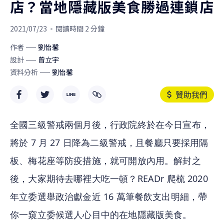
店？當地隱藏版美食勝過連鎖店
2021/07/23
閱讀時間 2 分鐘
作者
劉怡馨
設計
曾立宇
資料分析
劉怡馨
贊助我們
全國三級警戒兩個月後，行政院終於在今日宣布，
將於 7 月 27 日降為二級警戒，且餐廳只要採用隔
板、梅花座等防疫措施，就可開放內用。解封之
後，大家期待去哪裡大吃一頓？READr 爬梳 2020 
年立委選舉政治獻金近 16 萬筆餐飲支出明細，帶
你一窺立委候選人心目中的在地隱藏版美食。